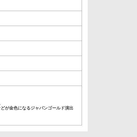
。
などが金色になるジャパンゴールド演出