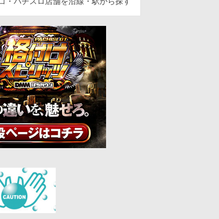
ンコ・パチスロ店舗を沿線・駅から探す