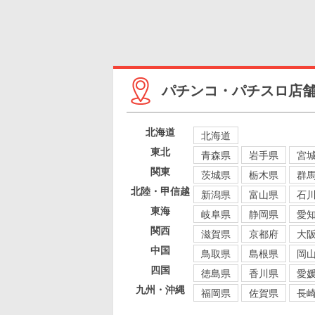
パチンコ・パチスロ店
北海道
北海道
東北
青森県
岩手県
宮
関東
茨城県
栃木県
群
北陸・甲信越
新潟県
富山県
石
東海
岐阜県
静岡県
愛
関西
滋賀県
京都府
大
中国
鳥取県
島根県
岡
四国
徳島県
香川県
愛
九州・沖縄
福岡県
佐賀県
長