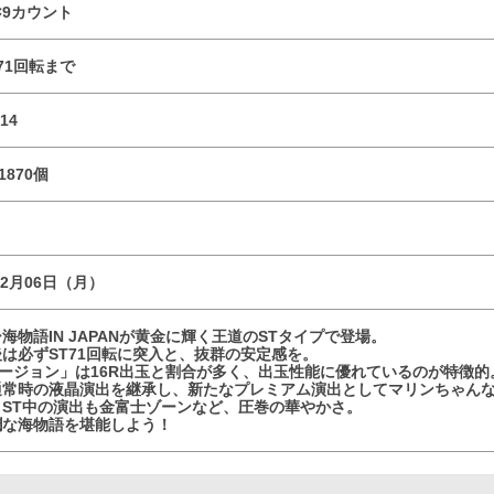
R×9カウント
／71回転まで
14
1870個
02月06日（月）
海物語IN JAPANが黄金に輝く王道のSTタイプで登場。
は必ずST71回転に突入と、抜群の安定感を。
バージョン」は16R出玉と割合が多く、出玉性能に優れているのが特徴的
通常時の液晶演出を継承し、新たなプレミアム演出としてマリンちゃん
。ST中の演出も金富士ゾーンなど、圧巻の華やかさ。
爛な海物語を堪能しよう！