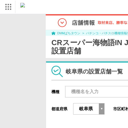
パチンコ・パチスロ機種情報
DMMぱちタウン
CRスーパー海物語IN
設置店舗
岐阜県の設置店舗一覧
機種
都道府県
市区町