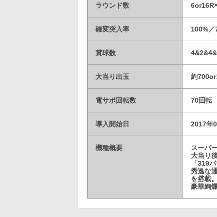
ラウンド数
6or16
確変突入率
100%
賞球数
4&2&4&
大当り出玉
約700or
電サポ回転数
70回転
導入開始日
2017年
機種概要
スーパー
大当り後
「319
秀逸な
を搭載
豪華絢