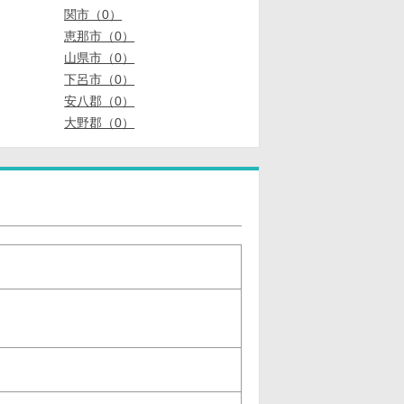
関市（0）
恵那市（0）
山県市（0）
下呂市（0）
安八郡（0）
大野郡（0）