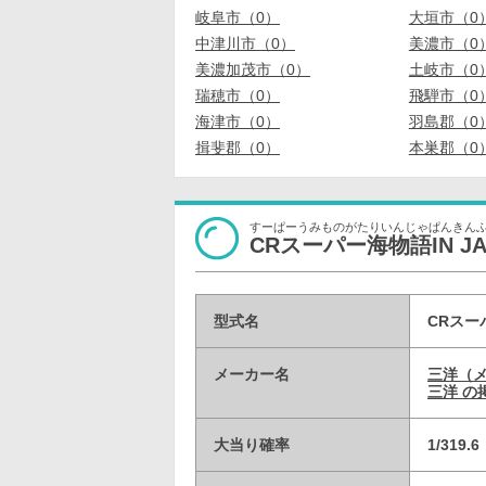
岐阜市（0）
大垣市（0
中津川市（0）
美濃市（0
美濃加茂市（0）
土岐市（0
瑞穂市（0）
飛騨市（0
海津市（0）
羽島郡（0
揖斐郡（0）
本巣郡（0
すーぱーうみものがたりいんじゃぱんきん
CRスーパー海物語IN J
型式名
CRスー
メーカー名
三洋（
三洋 の
大当り確率
1/319