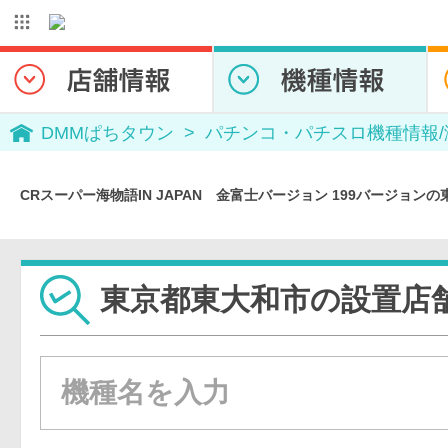
DMMぱちタウン
パチンコ・パチスロ機種情報
CRスーパー海物語IN JAPAN 金富士バージョン 199バージョ
東京都東大和市の設置店