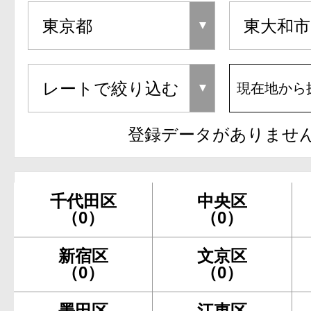
現在地から
登録データがありませ
千代田区
中央区
（0）
（0）
新宿区
文京区
（0）
（0）
墨田区
江東区