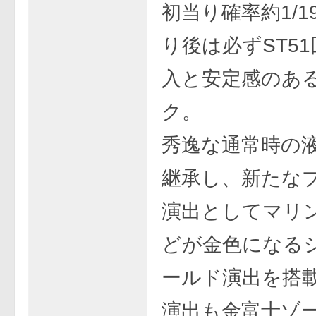
初当り確率約1/1
り後は必ずST5
入と安定感のあ
ク。
秀逸な通常時の
継承し、新たな
演出としてマリ
どが金色になる
ールド演出を搭載
演出も金富士ゾ