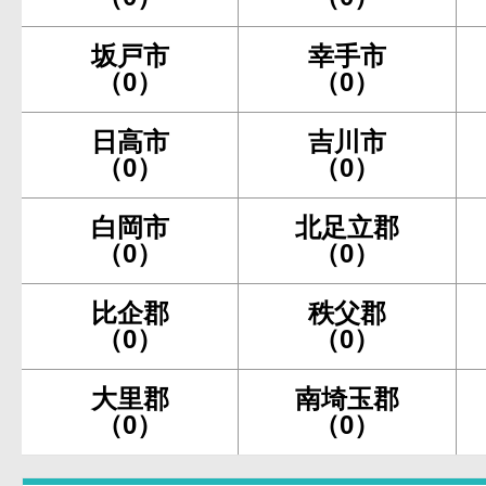
坂戸市
幸手市
（0）
（0）
日高市
吉川市
（0）
（0）
白岡市
北足立郡
（0）
（0）
比企郡
秩父郡
（0）
（0）
大里郡
南埼玉郡
（0）
（0）