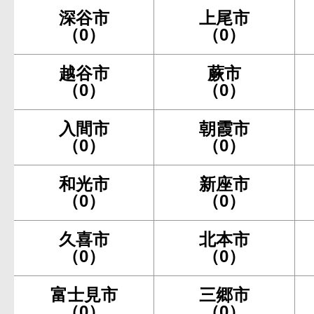
深谷市
上尾市
（0）
（0）
越谷市
蕨市
（0）
（0）
入間市
朝霞市
（0）
（0）
和光市
新座市
（0）
（0）
久喜市
北本市
（0）
（0）
富士見市
三郷市
（0）
（0）