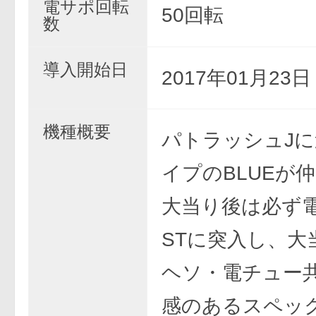
電サポ回転
50回転
数
導入開始日
2017年01月23
機種概要
パトラッシュJ
イプのBLUEが
大当り後は必ず
STに突入し、大
ヘソ・電チュー
感のあるスペッ