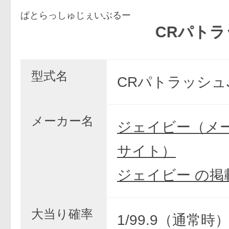
ぱとらっしゅじぇいぶるー
CRパトラッシュJ
型式名
CRパトラッシュJ 
メーカー名
ジェイビー（メ
サイト）
ジェイビー の掲
大当り確率
1/99.9（通常時） 