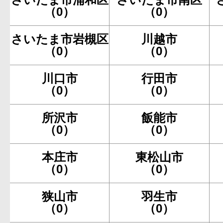
（0）
（0）
さいたま市岩槻区
川越市
（0）
（0）
川口市
行田市
（0）
（0）
所沢市
飯能市
（0）
（0）
本庄市
東松山市
（0）
（0）
狭山市
羽生市
（0）
（0）