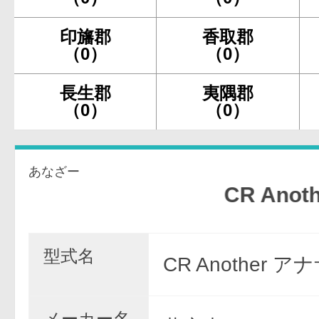
印旛郡
香取郡
（0）
（0）
長生郡
夷隅郡
（0）
（0）
あなざー
CR Another F
型式名
CR Another ア
メーカー名