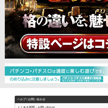
ヘルプ / お問い合わせ
よくある質問・お問い合わせ