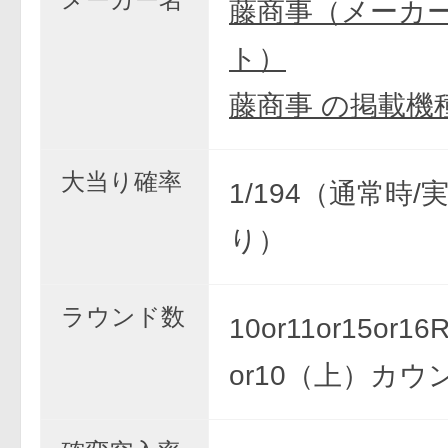
藤商事（メーカ
ト）
藤商事 の掲載機
大当り確率
1/194（通常時/
り）
ラウンド数
10or11or15or
or10（上）カウ