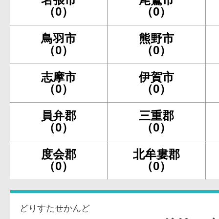
（0）
（0）
鳥羽市
熊野市
（0）
（0）
志摩市
伊賀市
（0）
（0）
員弁郡
三重郡
（0）
（0）
度会郡
北牟婁郡
（0）
（0）
どりすたせかんど