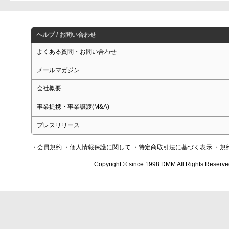
ヘルプ / お問い合わせ
よくある質問・お問い合わせ
メールマガジン
会社概要
事業提携・事業譲渡(M&A)
プレスリリース
・会員規約
・個人情報保護に関して
・特定商取引法に基づく表示
・規
Copyright © since 1998 DMM All Rights Reserve