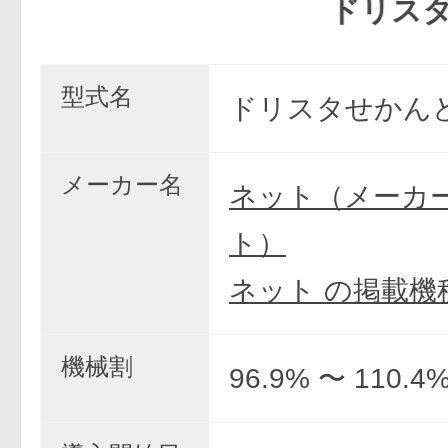
ドリスタせ
型式名
ドリスタせかんど
メーカー名
ネット（メーカ
ト）
ネット の掲載機
機械割
96.9% 〜 110.4