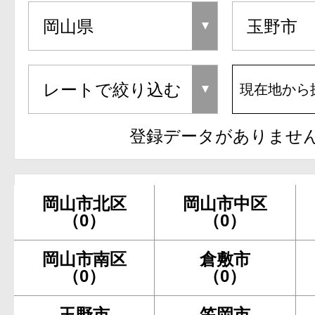
現在地から
登録データがありませ
岡山市北区
岡山市中区
（0）
（0）
岡山市南区
倉敷市
（0）
（0）
玉野市
笠岡市