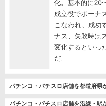
化。基本的に20〜
成立役でボーナ
こなわれ、成功
ナス、失敗時は
変化するといっ
だ。
パチンコ・パチスロ店舗を都道府県
パチンコ・パチスロ店舗を沿線・駅