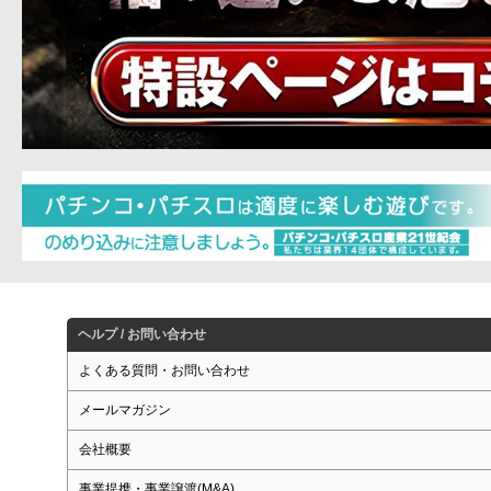
ヘルプ / お問い合わせ
よくある質問・お問い合わせ
メールマガジン
会社概要
事業提携・事業譲渡(M&A)