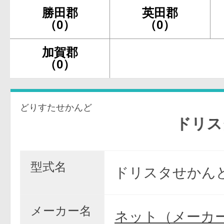
勝田郡
英田郡
（0）
（0）
加賀郡
（0）
どりすたせかんど
ドリスタせ
型式名
ドリスタせかんど
メーカー名
ネット（メーカ