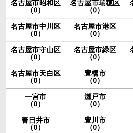
名古屋市昭和区
名古屋市瑞穂区
（0）
（0）
名古屋市中川区
名古屋市港区
（0）
（0）
名古屋市守山区
名古屋市緑区
（0）
（0）
名古屋市天白区
豊橋市
（0）
（0）
一宮市
瀬戸市
（0）
（0）
春日井市
豊川市
（0）
（0）