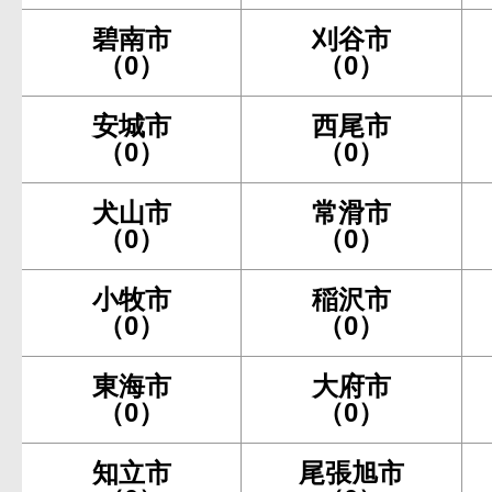
碧南市
刈谷市
（0）
（0）
安城市
西尾市
（0）
（0）
犬山市
常滑市
（0）
（0）
小牧市
稲沢市
（0）
（0）
東海市
大府市
（0）
（0）
知立市
尾張旭市