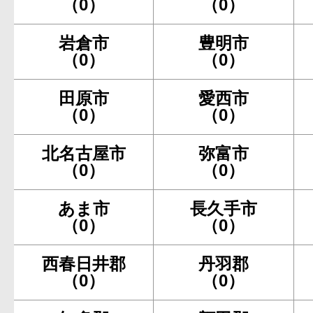
（0）
（0）
岩倉市
豊明市
（0）
（0）
田原市
愛西市
（0）
（0）
北名古屋市
弥富市
（0）
（0）
あま市
長久手市
（0）
（0）
西春日井郡
丹羽郡
（0）
（0）