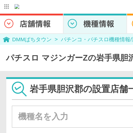
DMMぱちタウン
パチンコ・パチスロ機種情報
パチスロ マジンガーZの岩手県胆
岩手県胆沢郡の設置店舗