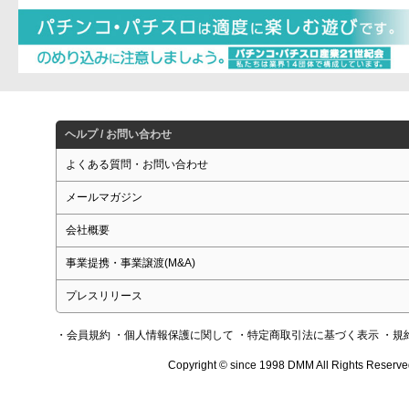
ヘルプ / お問い合わせ
よくある質問・お問い合わせ
メールマガジン
会社概要
事業提携・事業譲渡(M&A)
プレスリリース
・会員規約
・個人情報保護に関して
・特定商取引法に基づく表示
・規
Copyright © since 1998 DMM All Rights Reserve