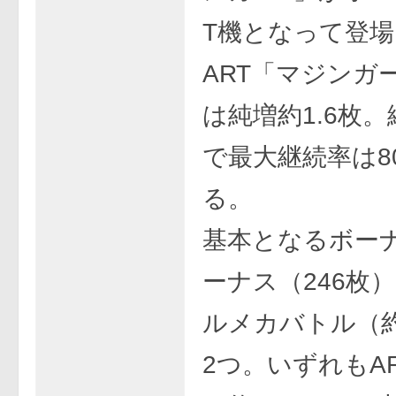
T機となって登場
ART「マジンガー
は純増約1.6枚
で最大継続率は8
る。
基本となるボー
ーナス（246枚
ルメカバトル（約
2つ。いずれもA