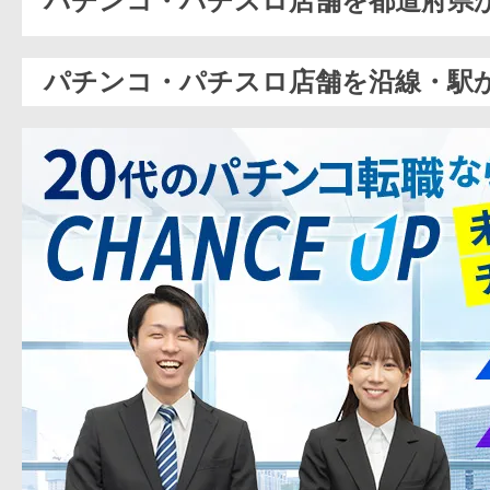
パチンコ・パチスロ店舗を都道府県
パチンコ・パチスロ店舗を沿線・駅