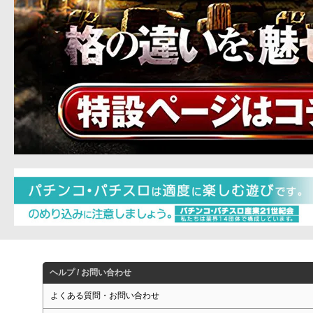
ヘルプ / お問い合わせ
よくある質問・お問い合わせ