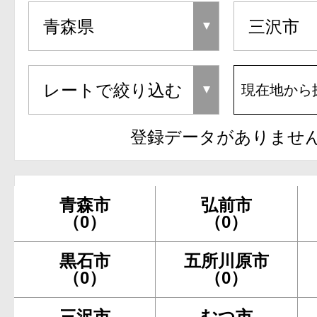
現在地から
登録データがありませ
青森市
弘前市
（0）
（0）
黒石市
五所川原市
（0）
（0）
三沢市
むつ市