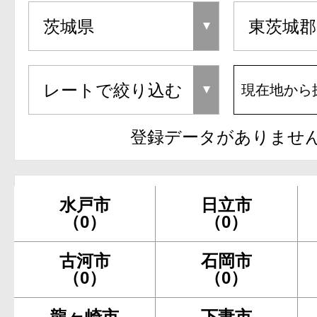
現在地から
登録データがありませ
水戸市
日立市
（0）
（0）
古河市
石岡市
（0）
（0）
龍ヶ崎市
下妻市