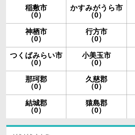
稲敷市
かすみがうら市
（0）
（0）
神栖市
行方市
（0）
（0）
つくばみらい市
小美玉市
（0）
（0）
那珂郡
久慈郡
（0）
（0）
結城郡
猿島郡
（0）
（0）