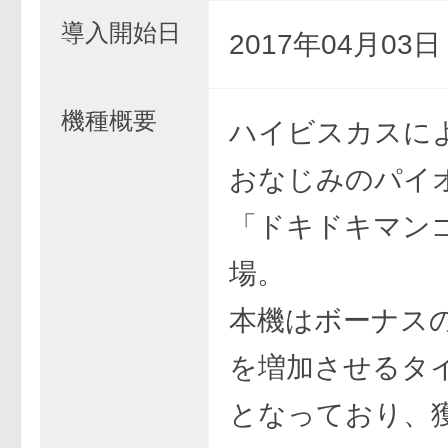
導入開始日
2017年04月03
機種概要
ハイビスカスに
おなじみのパイ
「ドキドキマン
場。
本機はボーナス
を増加させるタ
となっており、