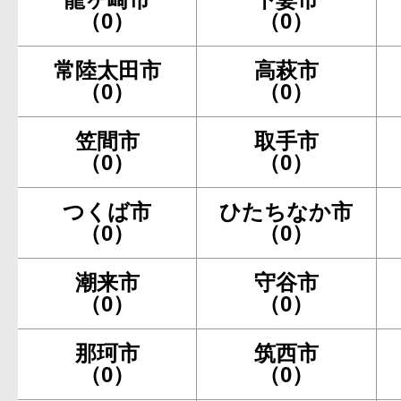
（0）
（0）
常陸太田市
高萩市
（0）
（0）
笠間市
取手市
（0）
（0）
つくば市
ひたちなか市
（0）
（0）
潮来市
守谷市
（0）
（0）
那珂市
筑西市
（0）
（0）