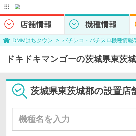
DMMぱちタウン
パチンコ・パチスロ機種情報
ドキドキマンゴーの茨城県東茨城
茨城県東茨城郡の設置店