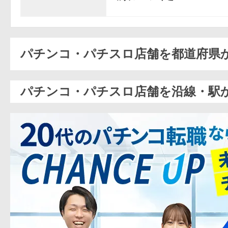
パチンコ・パチスロ店舗を都道府県
パチンコ・パチスロ店舗を沿線・駅