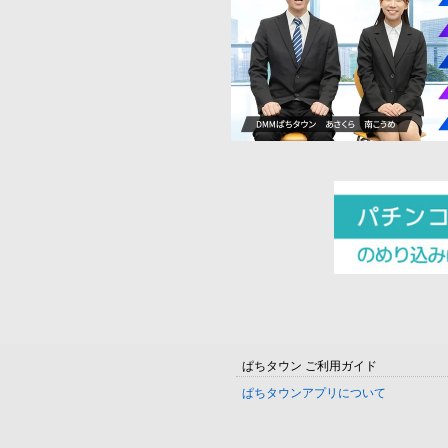
ぱちタウン ご利用ガイド
ぱちタウンアプリについて