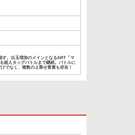
指す。出玉増加のメインとなるART「マ
する超人タッグバトルまで継続。バトルに
だけでなく、複数の上乗せ要素も存在！