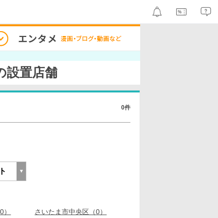
の設置店舗
0件
0）
さいたま市中央区（0）