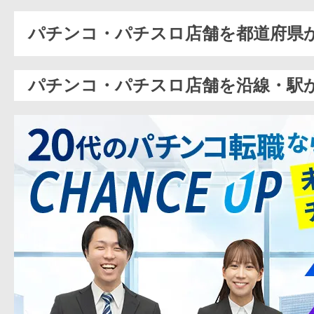
パチンコ・パチスロ店舗を都道府県
パチンコ・パチスロ店舗を沿線・駅