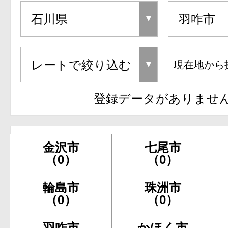
現在地から
登録データがありませ
金沢市
七尾市
（0）
（0）
輪島市
珠洲市
（0）
（0）
羽咋市
かほく市