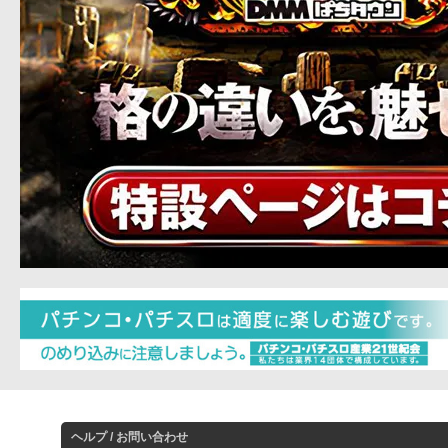
ヘルプ / お問い合わせ