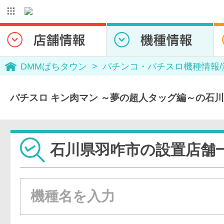
DMMぱちタウン
パチンコ・パチスロ機種情報
パチスロ キン肉マン ～夢の超人タッグ編～の石
石川県羽咋市の設置店舗