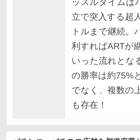
ッスルタイムは
立で突入する超
トルまで継続。
利すればARTが
いった流れとな
の勝率は約75%
でなく、複数の
も存在！