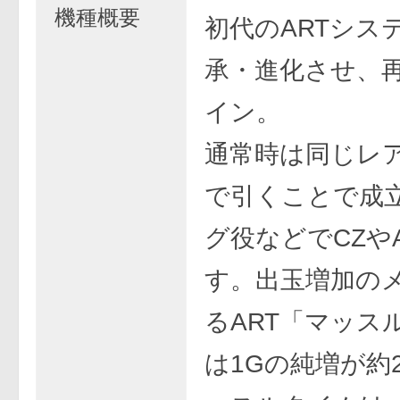
機種概要
初代のARTシス
承・進化させ、
イン。
通常時は同じレ
で引くことで成
グ役などでCZや
す。出玉増加の
るART「マッス
は1Gの純増が約2