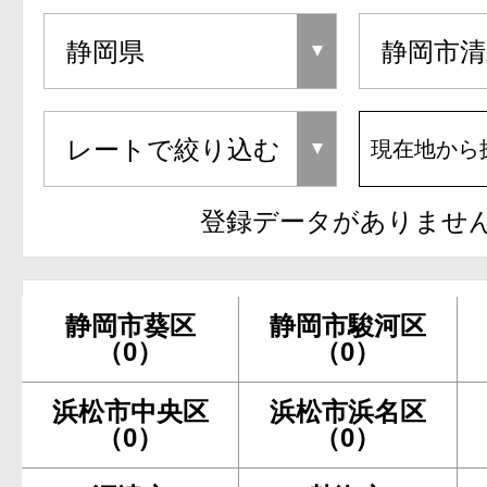
現在地から
登録データがありませ
静岡市葵区
静岡市駿河区
（0）
（0）
浜松市中央区
浜松市浜名区
（0）
（0）