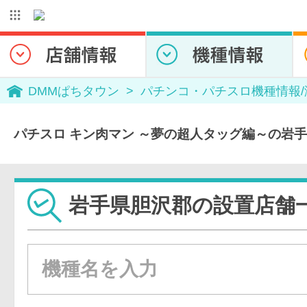
DMMぱちタウン
パチンコ・パチスロ機種情報
パチスロ キン肉マン ～夢の超人タッグ編～の岩
岩手県胆沢郡の設置店舗