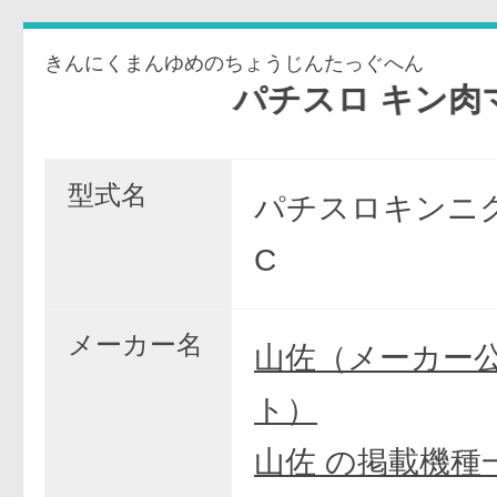
きんにくまんゆめのちょうじんたっぐへん
パチスロ キン肉マン 
型式名
パチスロキンニク
C
メーカー名
山佐（メーカー
ト）
山佐 の掲載機種