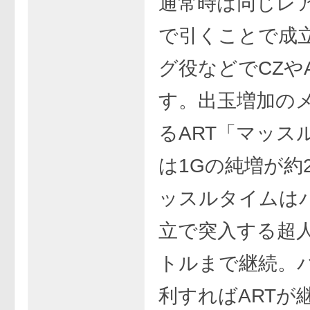
通常時は同じレ
で引くことで成
グ役などでCZや
す。出玉増加の
るART「マッス
は1Gの純増が約2
ッスルタイムは
立で突入する超
トルまで継続。
利すればARTが