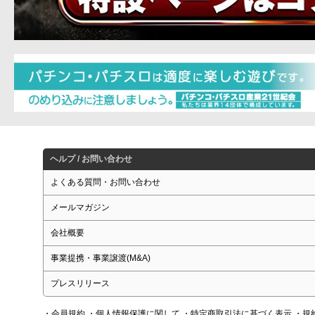
ヘルプ / お問い合わせ
よくある質問・お問い合わせ
メールマガジン
会社概要
事業提携・事業譲渡(M&A)
プレスリリース
・会員規約
・個人情報保護に関して
・特定商取引法に基づく表示
・規