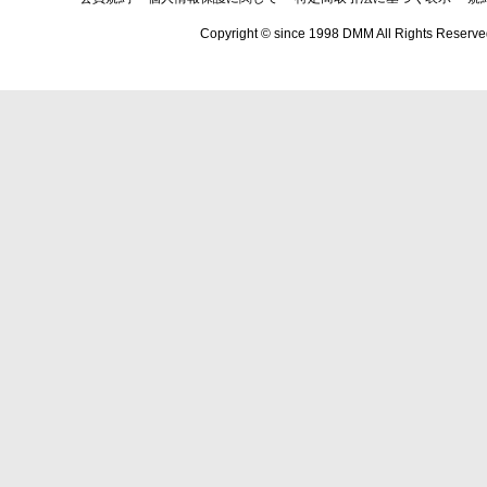
Copyright © since 1998 DMM All Rights Reserve