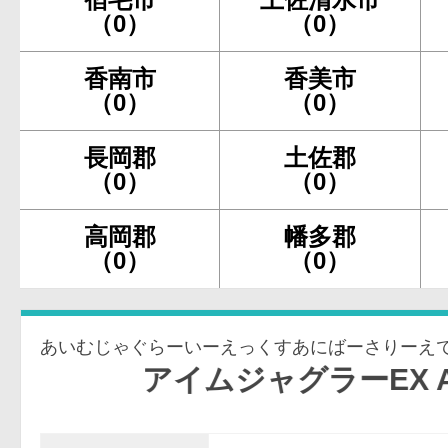
（0）
（0）
香南市
香美市
（0）
（0）
長岡郡
土佐郡
（0）
（0）
高岡郡
幡多郡
（0）
（0）
アイムジャグラーEX Anniver