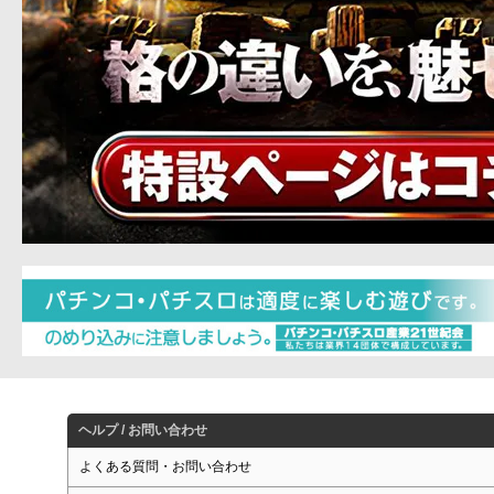
ヘルプ / お問い合わせ
よくある質問・お問い合わせ