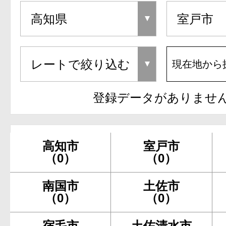
現在地から
登録データがありませ
高知市
室戸市
（0）
（0）
南国市
土佐市
（0）
（0）
宿毛市
土佐清水市