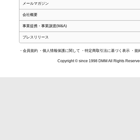
メールマガジン
会社概要
事業提携・事業譲渡(M&A)
プレスリリース
・会員規約
・個人情報保護に関して
・特定商取引法に基づく表示
・規
Copyright © since 1998 DMM All Rights Reserve