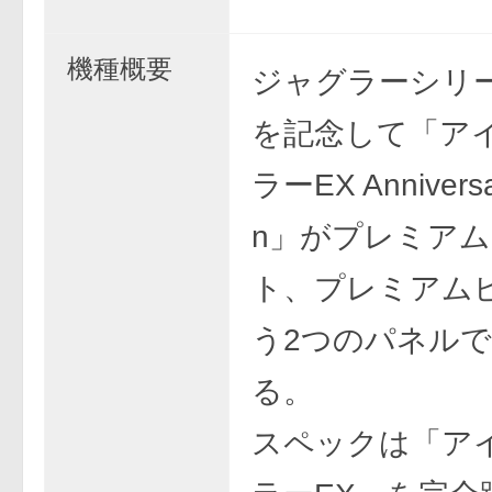
機種概要
ジャグラーシリー
を記念して「ア
ラーEX Anniversar
n」がプレミア
ト、プレミアム
う2つのパネル
る。
スペックは「ア