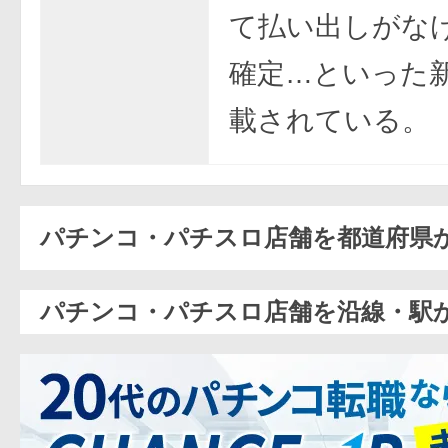
て払い出しがなけ
確定…といった
載されている。
パチンコ・パチスロ店舗を都道府県
パチンコ・パチスロ店舗を沿線・駅