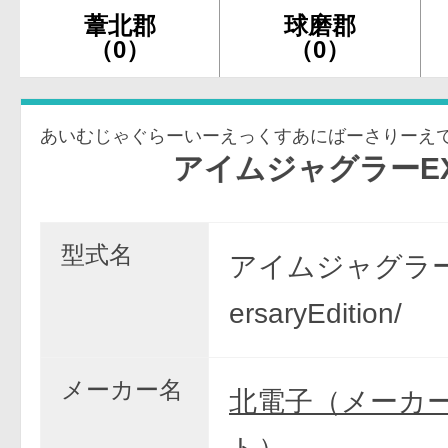
葦北郡
球磨郡
（0）
（0）
アイムジャグラーEX Annive
型式名
アイムジャグラーEX
ersaryEdition/
メーカー名
北電子（メーカ