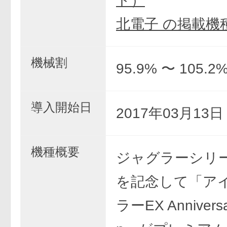
ト）
北電子 の掲載機
機械割
95.9% 〜 105.2
導入開始日
2017年03月13
機種概要
ジャグラーシリー
を記念して「ア
ラーEX Anniversar