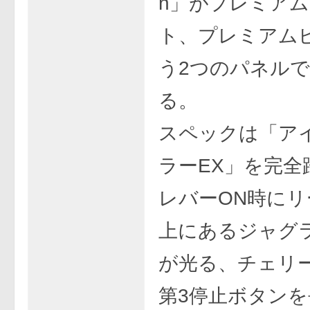
n」がプレミア
ト、プレミアム
う2つのパネル
る。
スペックは「ア
ラーEX」を完全
レバーON時にリ
上にあるジャグ
が光る、チェリ
第3停止ボタン