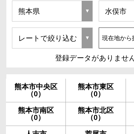
現在地から
登録データがありませ
熊本市中央区
熊本市東区
（0）
（0）
熊本市南区
熊本市北区
（0）
（0）
人吉市
荒尾市