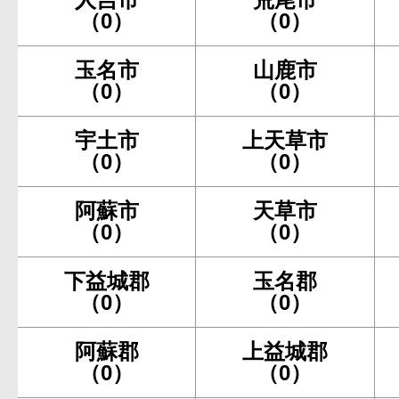
（0）
（0）
玉名市
山鹿市
（0）
（0）
宇土市
上天草市
（0）
（0）
阿蘇市
天草市
（0）
（0）
下益城郡
玉名郡
（0）
（0）
阿蘇郡
上益城郡
（0）
（0）