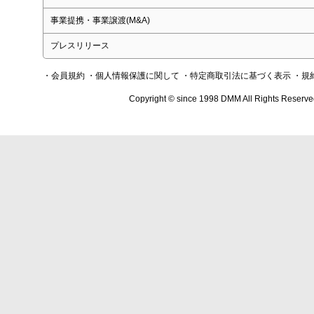
事業提携・事業譲渡(M&A)
プレスリリース
・会員規約
・個人情報保護に関して
・特定商取引法に基づく表示
・規
Copyright © since 1998 DMM All Rights Reserve