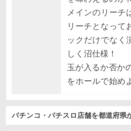
メインのリーチ
リーチとなって
ックだけでなく
しく沼仕様！
玉が入るか否か
をホールで始めよ
パチンコ・パチスロ店舗を都道府県