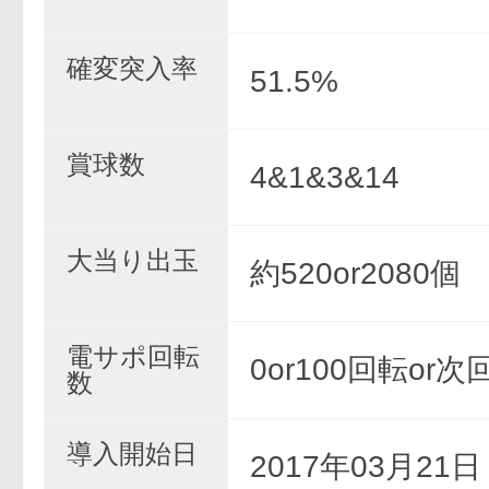
確変突入率
51.5%
賞球数
4&1&3&14
大当り出玉
約520or2080個
電サポ回転
0or100回転or
数
導入開始日
2017年03月21