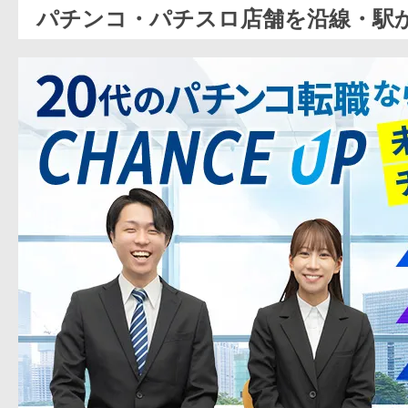
パチンコ・パチスロ店舗を沿線・駅