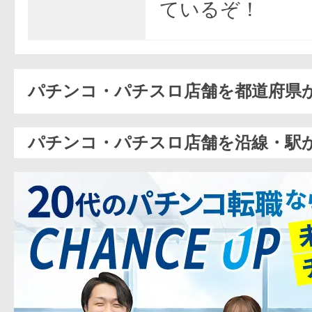
ているぞ！
パチンコ・パチスロ店舗を都道府県
パチンコ・パチスロ店舗を沿線・駅