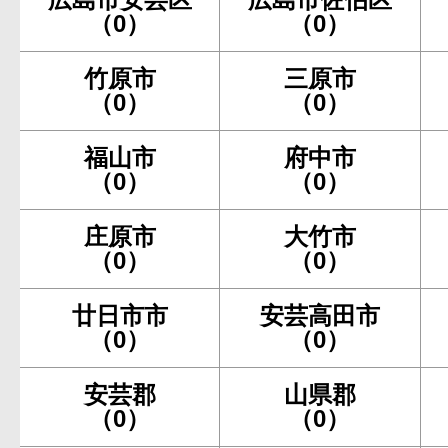
（0）
（0）
竹原市
三原市
（0）
（0）
福山市
府中市
（0）
（0）
庄原市
大竹市
（0）
（0）
廿日市市
安芸高田市
（0）
（0）
安芸郡
山県郡
（0）
（0）