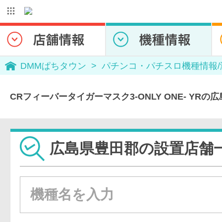
DMMぱちタウン
パチンコ・パチスロ機種情報
CRフィーバータイガーマスク3-ONLY ONE- YR
広島県豊田郡の設置店舗