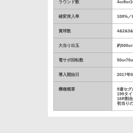
ラウンド数
4or8o
確変突入率
100%
賞球数
4&2&3&
大当り出玉
約500or
電サポ回転数
50or70
導入開始日
2017年
機種概要
9連セ
199タ
16R割
初当り