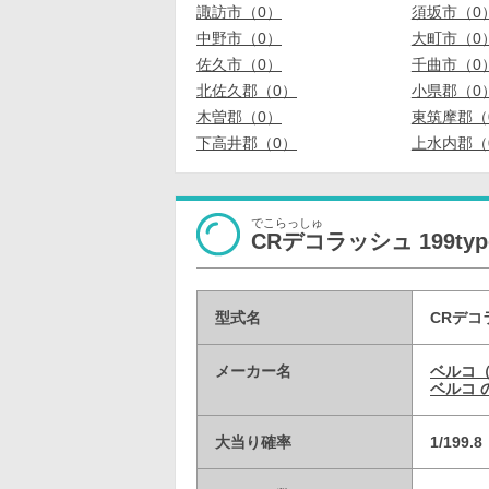
諏訪市（0）
須坂市（0
中野市（0）
大町市（0
佐久市（0）
千曲市（0
北佐久郡（0）
小県郡（0
木曽郡（0）
東筑摩郡（
下高井郡（0）
上水内郡（
でこらっしゅ
CRデコラッシュ 199typ
型式名
CRデコ
メーカー名
ベルコ
ベルコ 
大当り確率
1/199