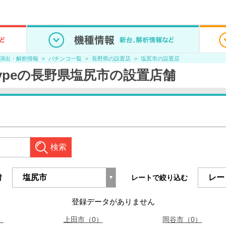
/演出・解析情報
パチンコ一覧
長野県の設置店
塩尻市の設置店
typeの長野県塩尻市の設置店舗
検索
村
レートで絞り込む
登録データがありません
）
上田市（0）
岡谷市（0）