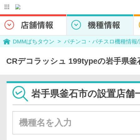
DMMぱちタウン
パチンコ・パチスロ機種情報
CRデコラッシュ 199typeの岩手県
岩手県釜石市の設置店舗