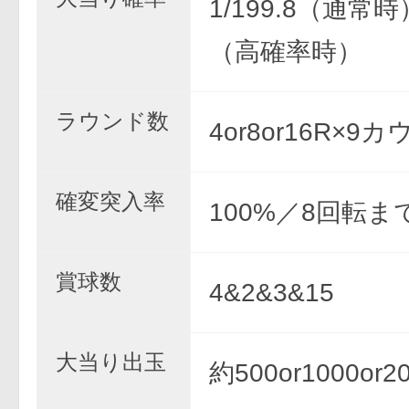
1/199.8（通常時）
（高確率時）
ラウンド数
4or8or16R×9
確変突入率
100%／8回転ま
賞球数
4&2&3&15
大当り出玉
約500or1000or2