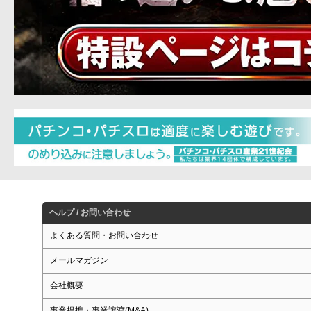
ヘルプ / お問い合わせ
よくある質問・お問い合わせ
メールマガジン
会社概要
事業提携・事業譲渡(M&A)