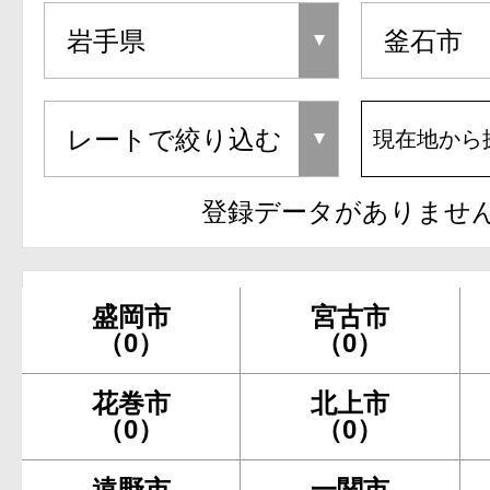
現在地から
登録データがありませ
盛岡市
宮古市
（0）
（0）
花巻市
北上市
（0）
（0）
遠野市
一関市