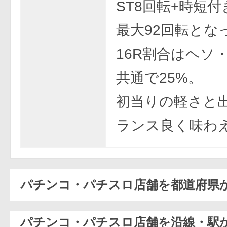
ST8回転+時短
最大92回転とな
16R割合はヘソ
共通で25%。
初当りの軽さと
ランス良く味わ
パチンコ・パチスロ店舗を都道府県
パチンコ・パチスロ店舗を沿線・駅