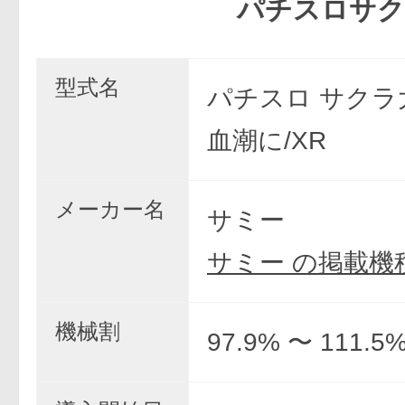
パチスロサクラ大
型式名
パチスロ サクラ
血潮に/XR
メーカー名
サミー
サミー の掲載機
機械割
97.9% 〜 111.5