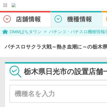
DMMぱちタウン
パチンコ・パチスロ機種情報
パチスロサクラ大戦～熱き血潮に～の栃木県
栃木県日光市の設置店舗