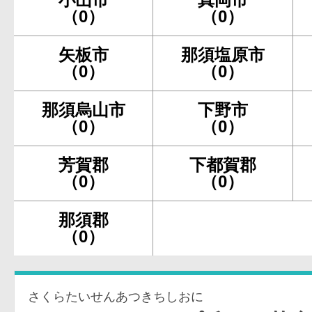
（0）
（0）
矢板市
那須塩原市
（0）
（0）
那須烏山市
下野市
（0）
（0）
芳賀郡
下都賀郡
（0）
（0）
那須郡
（0）
さくらたいせんあつきちしおに