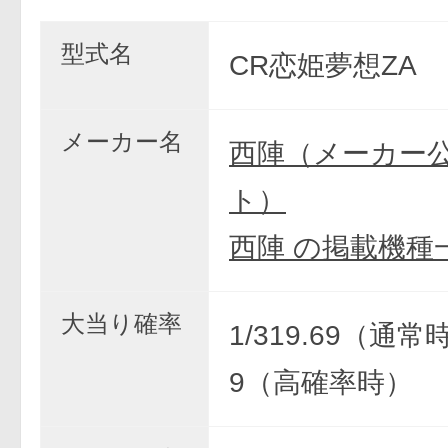
型式名
CR恋姫夢想ZA
メーカー名
西陣（メーカー
ト）
西陣 の掲載機種
大当り確率
1/319.69（通常時
9（高確率時）