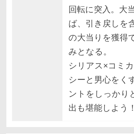
回転に突入。大
ば、引き戻しを
の大当りを獲得
みとなる。
シリアス×コミカ
シーと男心をく
ントをしっかり
出も堪能しよう