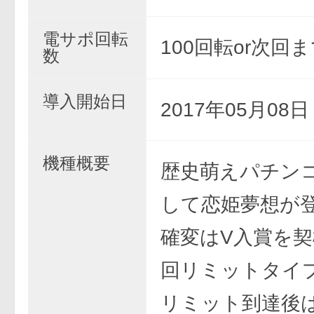
電サポ回転
100回転or次回
数
導入開始日
2017年05月08
機種概要
歴史萌えパチン
して恋姫夢想が
確変はV入賞を契
回リミットタイ
リミット到達後は