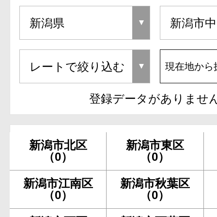
現在地から
登録データがありませ
新潟市北区
新潟市東区
（0）
（0）
新潟市江南区
新潟市秋葉区
（0）
（0）