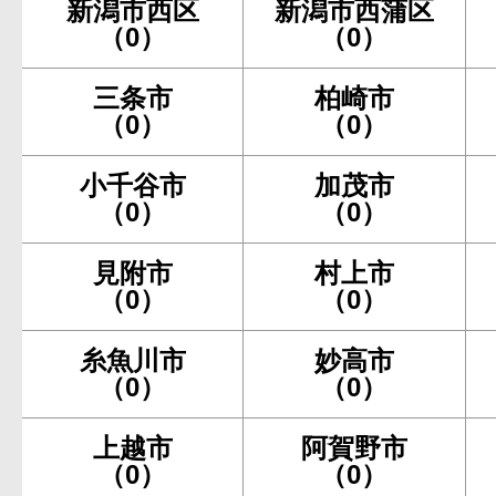
新潟市西区
新潟市西蒲区
（0）
（0）
三条市
柏崎市
（0）
（0）
小千谷市
加茂市
（0）
（0）
見附市
村上市
（0）
（0）
糸魚川市
妙高市
（0）
（0）
上越市
阿賀野市
（0）
（0）