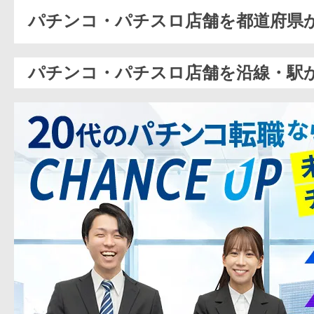
パチンコ・パチスロ店舗を都道府県
パチンコ・パチスロ店舗を沿線・駅