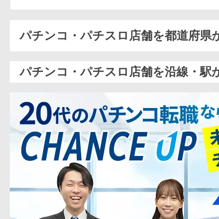
パチンコ・パチスロ店舗を都道府県
パチンコ・パチスロ店舗を沿線・駅