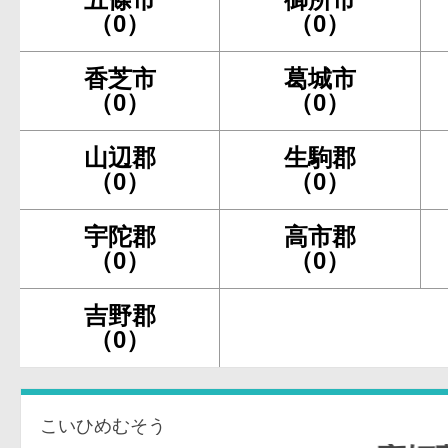
（0）
（0）
香芝市
葛城市
（0）
（0）
山辺郡
生駒郡
（0）
（0）
宇陀郡
高市郡
（0）
（0）
吉野郡
（0）
こいひめむそう