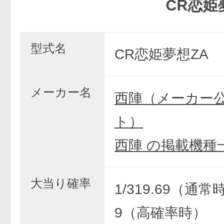
CR恋姫夢想 Z
型式名
CR恋姫夢想ZA
メーカー名
西陣（メーカー
ト）
西陣 の掲載機種
大当り確率
1/319.69（通常時
9（高確率時）