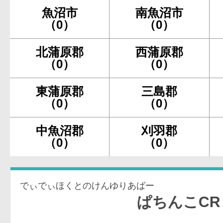
魚沼市
南魚沼市
（0）
（0）
北蒲原郡
西蒲原郡
（0）
（0）
東蒲原郡
三島郡
（0）
（0）
中魚沼郡
刈羽郡
（0）
（0）
でぃでぃほくとのけんゆりあばー
ぱちんこCR DD北斗