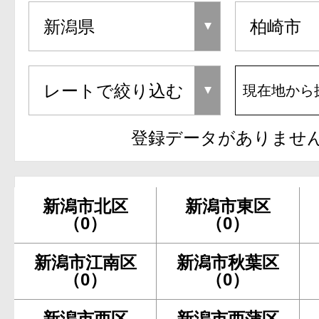
現在地から
登録データがありませ
新潟市北区
新潟市東区
（0）
（0）
新潟市江南区
新潟市秋葉区
（0）
（0）
新潟市西区
新潟市西蒲区