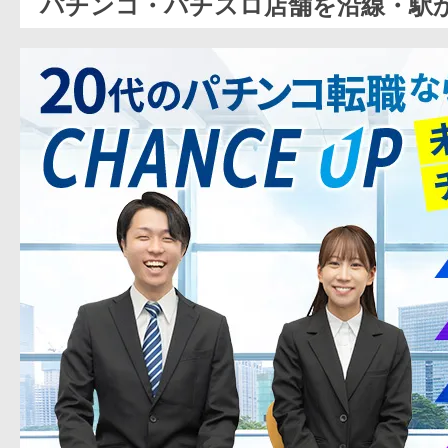
パチンコ・パチスロ店舗を沿線・駅