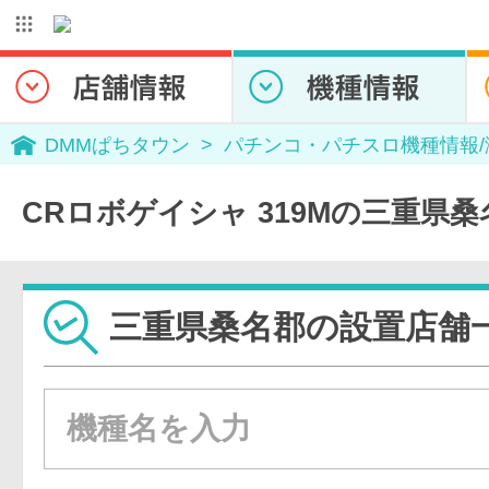
DMMぱちタウン
パチンコ・パチスロ機種情報
CRロボゲイシャ 319Mの三重県
三重県桑名郡の設置店舗