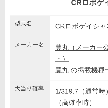
CRロボゲイシャ 
型式名
CRロボゲイシャ3
メーカー名
豊丸（メーカー
ト）
豊丸 の掲載機種
大当り確率
1/319.7（通常時）
（高確率時）