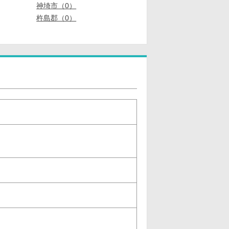
神埼市（0）
杵島郡（0）