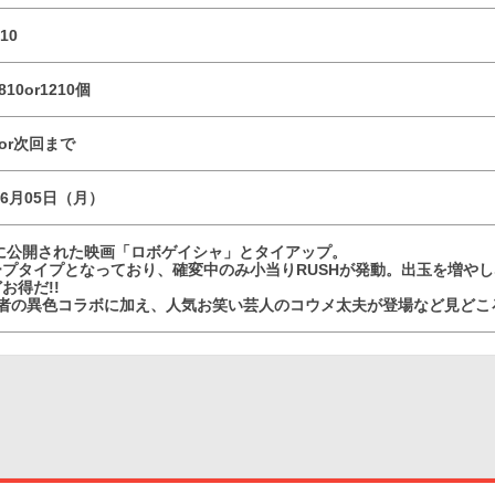
10
810or1210個
転or次回まで
06月05日（月）
年に公開された映画「ロボゲイシャ」とタイアップ。
ープタイプとなっており、確変中のみ小当りRUSHが発動。出玉を増や
お得だ!!
芸者の異色コラボに加え、人気お笑い芸人のコウメ太夫が登場など見どこ