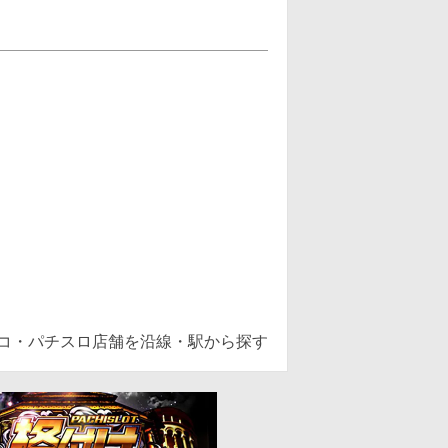
ンコ・パチスロ店舗を沿線・駅から探す