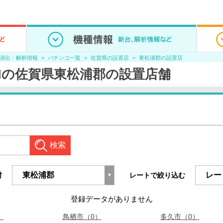
/演出・解析情報
パチンコ一覧
佐賀県の設置店
東松浦郡の設置店
9Mの佐賀県東松浦郡の設置店舗
検索
村
レートで絞り込む
登録データがありません
）
鳥栖市（0）
多久市（0）