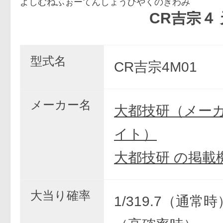
よしむねふぉーてんしょうひやくのきわみ
CR吉宗４ 天昇
型式名
CR吉宗4M01
メーカー名
大都技研（メー
イト）
大都技研 の掲載
大当り確率
1/319.7（通常時）