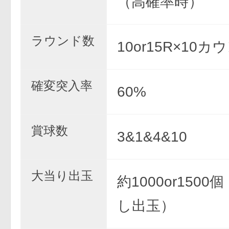
（高確率時）
ラウンド数
10or15R×10カ
確変突入率
60%
賞球数
3&1&4&10
大当り出玉
約1000or150
し出玉）