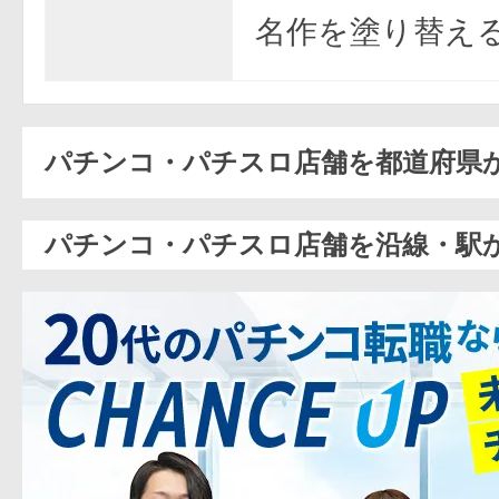
名作を塗り替え
パチンコ・パチスロ店舗を都道府県
パチンコ・パチスロ店舗を沿線・駅