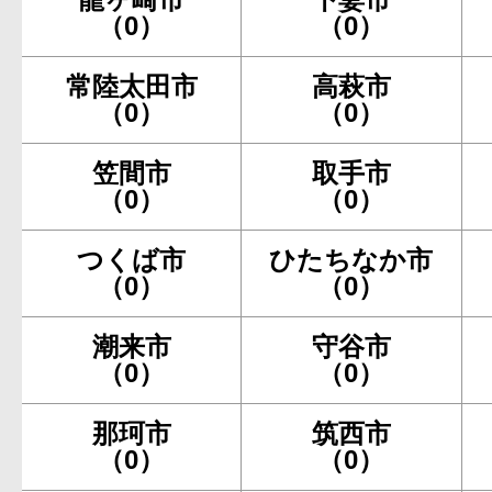
（0）
（0）
常陸太田市
高萩市
（0）
（0）
笠間市
取手市
（0）
（0）
つくば市
ひたちなか市
（0）
（0）
潮来市
守谷市
（0）
（0）
那珂市
筑西市
（0）
（0）