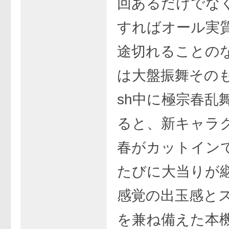
回あるだけでな
すればオール実質
途切れることの
は大盤振舞そのも
sh中に極宗春乱
ると、新キャラ
春がカットイン
たびに大当りが
感覚の出玉感と
を兼ね備えた本