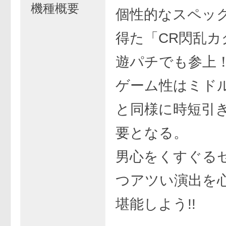
機種概要
個性的なスペッ
得た「CR閃乱カ
遊パチでも参上
ゲーム性はミド
と同様に時短引
要となる。
男心をくすぐる
つアツい演出を
堪能しよう!!