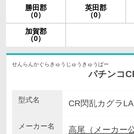
勝田郡
英田郡
（0）
（0）
加賀郡
（0）
せんらんかぐらきゅうじゅうきゅうばー
パチンコCR閃乱カグ
型式名
CR閃乱カグラLA
メーカー名
高尾（メーカー