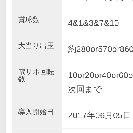
賞球数
4&1&3&7&10
大当り出玉
約280or570or86
電サポ回転
10or20or40or60
数
次回まで
導入開始日
2017年06月05