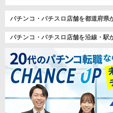
パチンコ・パチスロ店舗を都道府県
パチンコ・パチスロ店舗を沿線・駅