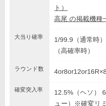
ト）
高尾 の掲載機種
大当り確率
1/99.9（通常時） 
（高確率時）
ラウンド数
4or8or12or16
確変突入率
12.5%（ヘソ） 
ュー）※確変リ