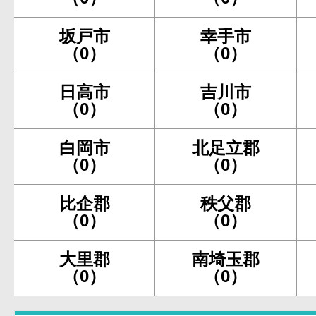
坂戸市
幸手市
（0）
（0）
日高市
吉川市
（0）
（0）
白岡市
北足立郡
（0）
（0）
比企郡
秩父郡
（0）
（0）
大里郡
南埼玉郡
（0）
（0）