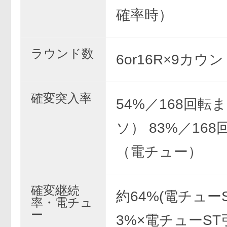
確率時）
ラウンド数
6or16R×9カウ
確変突入率
54%／168回転
ソ） 83%／16
（電チュー）
確変継続
約64%(電チュー
率・電チュ
ー
3%×電チューS