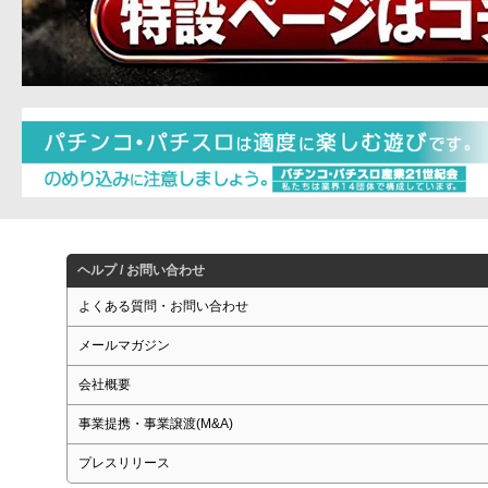
ヘルプ / お問い合わせ
よくある質問・お問い合わせ
メールマガジン
会社概要
事業提携・事業譲渡(M&A)
プレスリリース