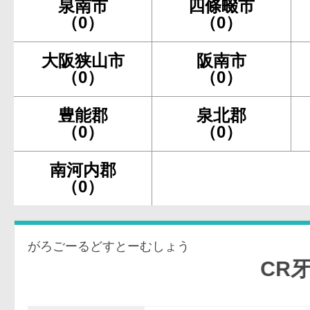
泉南市
四條畷市
（0）
（0）
大阪狭山市
阪南市
（0）
（0）
豊能郡
泉北郡
（0）
（0）
南河内郡
（0）
がろごーるどすとーむしょう
CR牙狼GOL