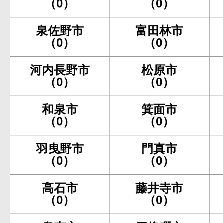
（0）
（0）
泉佐野市
富田林市
（0）
（0）
河内長野市
松原市
（0）
（0）
和泉市
箕面市
（0）
（0）
羽曳野市
門真市
（0）
（0）
高石市
藤井寺市
（0）
（0）