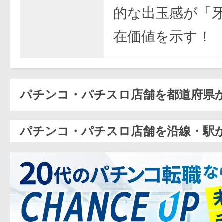
的な出玉感が「
在価値を示す！
パチンコ・パチスロ店舗を都道府県
パチンコ・パチスロ店舗を沿線・駅