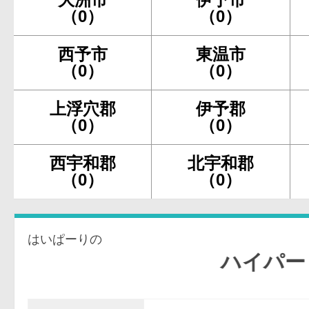
（0）
（0）
西予市
東温市
（0）
（0）
上浮穴郡
伊予郡
（0）
（0）
西宇和郡
北宇和郡
（0）
（0）
はいぱーりの
ハイパーリ