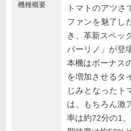
機種概要
トマトのアツさ
ファンを魅了し
き、革新スペッ
パーリノ」が登
本機はボーナス
を増加させるタ
じみとなったト
は、もちろん激
率は約72分の1