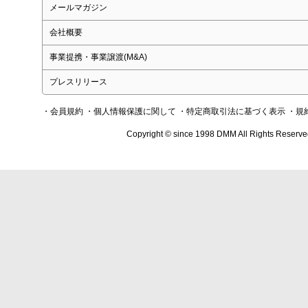
メールマガジン
会社概要
事業提携・事業譲渡(M&A)
プレスリリース
・会員規約
・個人情報保護に関して
・特定商取引法に基づく表示
・規
Copyright © since 1998 DMM All Rights Reserve