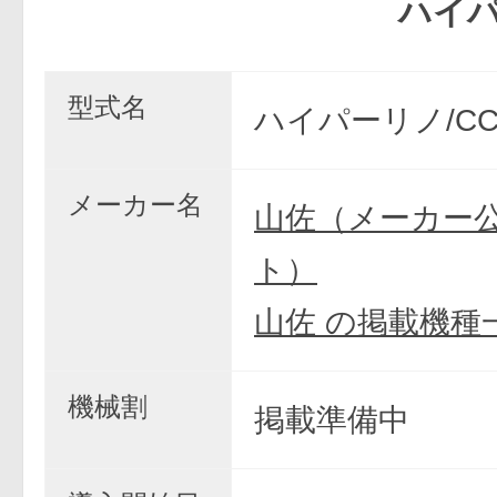
ハイパー
型式名
ハイパーリノ/C
メーカー名
山佐（メーカー
ト）
山佐 の掲載機種
機械割
掲載準備中