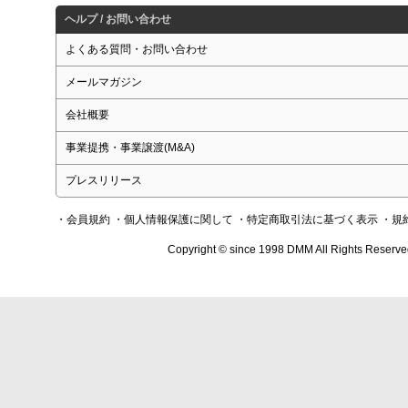
ヘルプ / お問い合わせ
よくある質問・お問い合わせ
メールマガジン
会社概要
事業提携・事業譲渡(M&A)
プレスリリース
・会員規約
・個人情報保護に関して
・特定商取引法に基づく表示
・規
Copyright © since 1998 DMM All Rights Reserve