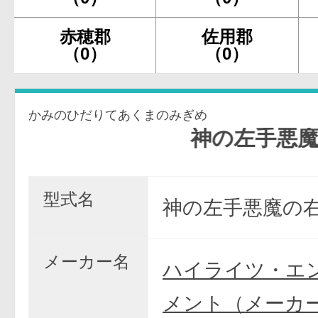
赤穂郡
佐用郡
（0）
（0）
かみのひだりてあくまのみぎめ
神の左手悪魔の右
型式名
神の左手悪魔の右
メーカー名
ハイライツ・エ
メント（メーカ