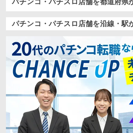
パチンコ・パチスロ店舗を都道府県
パチンコ・パチスロ店舗を沿線・駅