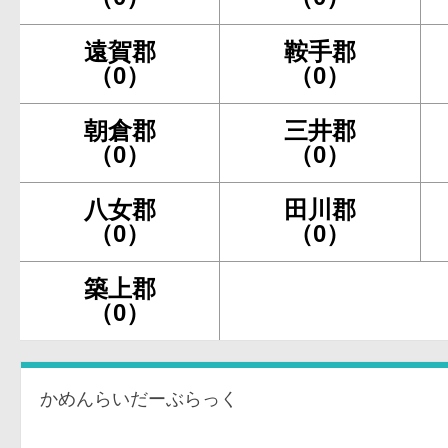
遠賀郡
鞍手郡
（0）
（0）
朝倉郡
三井郡
（0）
（0）
八女郡
田川郡
（0）
（0）
築上郡
（0）
かめんらいだーぶらっく
ぱち