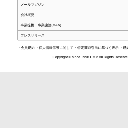
メールマガジン
会社概要
事業提携・事業譲渡(M&A)
プレスリリース
・会員規約
・個人情報保護に関して
・特定商取引法に基づく表示
・規
Copyright © since 1998 DMM All Rights Reserve