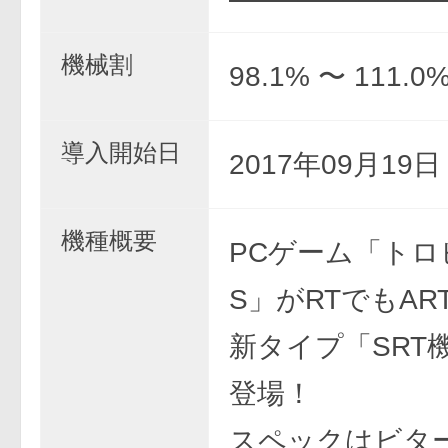
機械割
98.1% 〜 111.0
導入開始日
2017年09月19
機種概要
PCゲーム「トロ
S」がRTでもA
新タイプ「SRT
登場！
スペックはビター