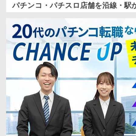
パチンコ・パチスロ店舗を沿線・駅