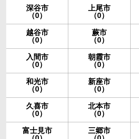
深谷市
上尾市
（0）
（0）
越谷市
蕨市
（0）
（0）
入間市
朝霞市
（0）
（0）
和光市
新座市
（0）
（0）
久喜市
北本市
（0）
（0）
富士見市
三郷市
（0）
（0）