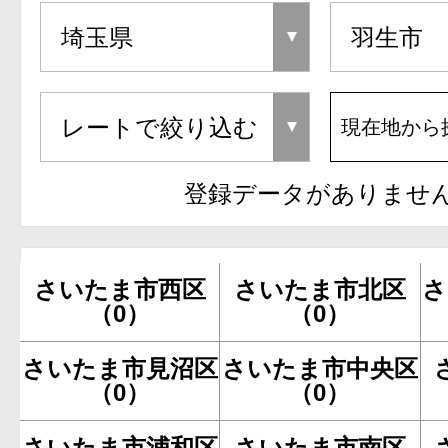
現在地から
登録データがありませ
さいたま市西区
さいたま市北区
さ
（0）
（0）
さいたま市見沼区
さいたま市中央区
（0）
（0）
さいたま市浦和区
さいたま市南区