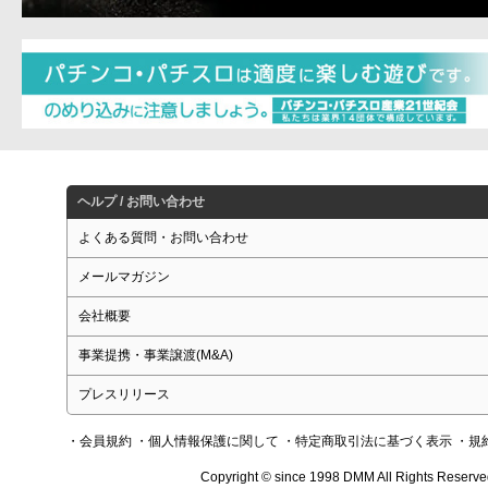
ヘルプ / お問い合わせ
よくある質問・お問い合わせ
メールマガジン
会社概要
事業提携・事業譲渡(M&A)
プレスリリース
・会員規約
・個人情報保護に関して
・特定商取引法に基づく表示
・規
Copyright © since 1998 DMM All Rights Reserve