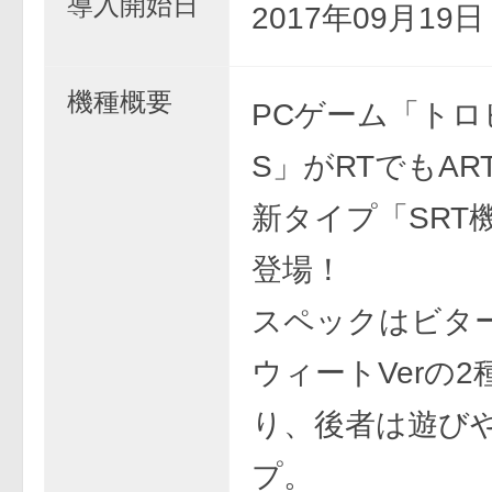
導入開始日
2017年09月19
機種概要
PCゲーム「トロ
S」がRTでもA
新タイプ「SRT
登場！
スペックはビター
ウィートVerの2
り、後者は遊び
プ。