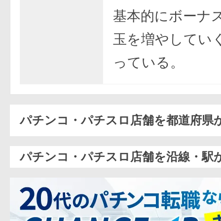
基本的にボーナス
玉を増やしてい
っている。
パチンコ・パチスロ店舗を都道府県
パチンコ・パチスロ店舗を沿線・駅