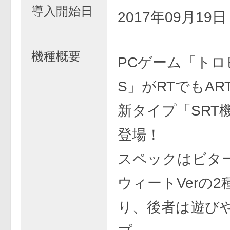
導入開始日
2017年09月19
機種概要
PCゲーム「トロ
S」がRTでもA
新タイプ「SRT
登場！
スペックはビター
ウィートVerの2
り、後者は遊び