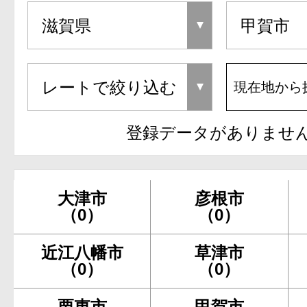
現在地から
登録データがありませ
大津市
彦根市
（0）
（0）
近江八幡市
草津市
（0）
（0）
栗東市
甲賀市