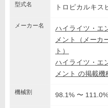
型式名
トロピカルキスビ
メーカー名
ハイライツ・エ
メント（メーカ
ト）
ハイライツ・エ
メント の掲載機
機械割
98.1% 〜 111.0