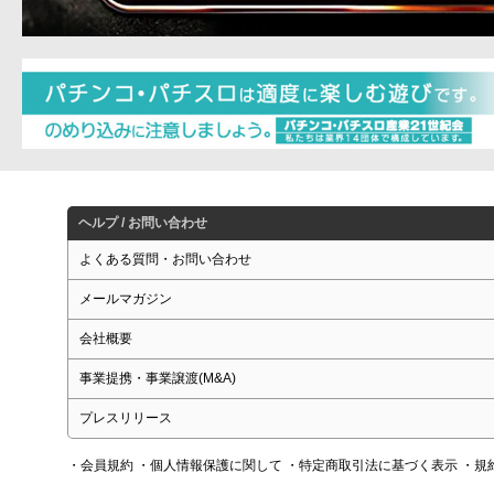
ヘルプ / お問い合わせ
よくある質問・お問い合わせ
メールマガジン
会社概要
事業提携・事業譲渡(M&A)
プレスリリース
・会員規約
・個人情報保護に関して
・特定商取引法に基づく表示
・規