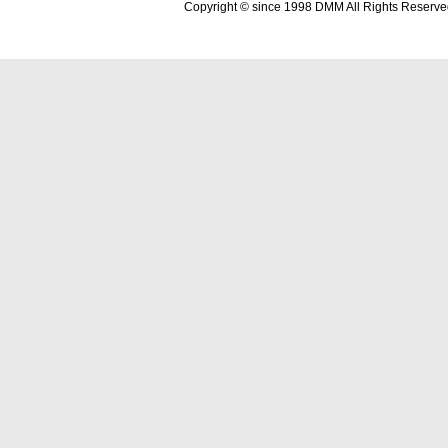
Copyright © since 1998 DMM All Rights Reserve