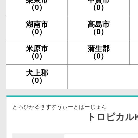
（0）
（0）
湖南市
高島市
（0）
（0）
米原市
蒲生郡
（0）
（0）
犬上郡
（0）
とろぴかるきすすうぃーとばーじょん
トロピカルKISS