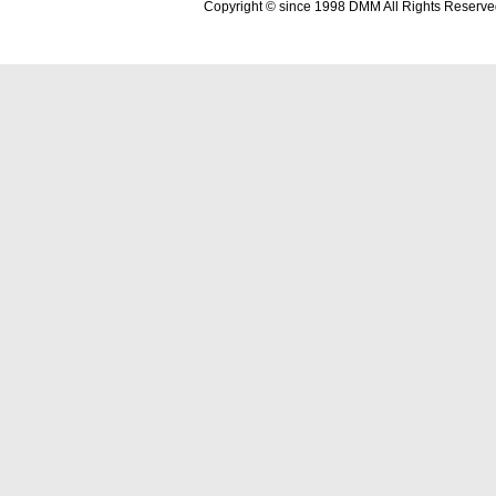
Copyright © since 1998 DMM All Rights Reserve