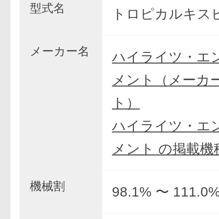
型式名
トロピカルキスビ
メーカー名
ハイライツ・エ
メント（メーカ
ト）
ハイライツ・エ
メント の掲載機
機械割
98.1% 〜 111.0