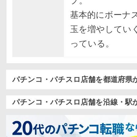
プ。
基本的にボーナス
玉を増やしてい
っている。
パチンコ・パチスロ店舗を都道府県
パチンコ・パチスロ店舗を沿線・駅