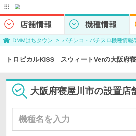
DMMぱちタウン
パチンコ・パチスロ機種情報
トロピカルKISS スウィートVerの大阪府
大阪府寝屋川市の設置店