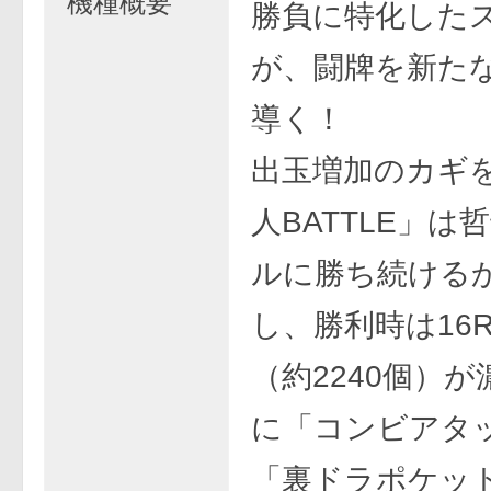
機種概要
勝負に特化した
が、闘牌を新た
導く！
出玉増加のカギ
人BATTLE」は
ルに勝ち続ける
し、勝利時は16
（約2240個）
に「コンビアタ
「裏ドラポケッ