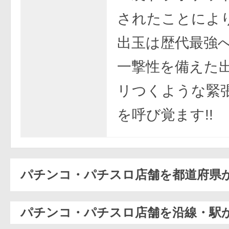
されたことによ
出玉は歴代最強
一撃性を備えた
リつくような緊
を呼び覚ます!!
パチンコ・パチスロ店舗を都道府県
パチンコ・パチスロ店舗を沿線・駅