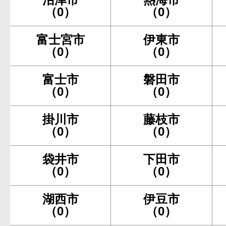
（0）
（0）
富士宮市
伊東市
（0）
（0）
富士市
磐田市
（0）
（0）
掛川市
藤枝市
（0）
（0）
袋井市
下田市
（0）
（0）
湖西市
伊豆市
（0）
（0）