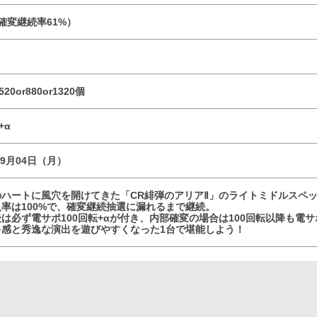
（確変継続率61%）
520or880or1320個
+α
09月04日（月）
のハートに風穴を開けてきた「CR緋弾のアリアⅡ」のライトミドルスペ
率は100%で、確変継続抽選に漏れるまで継続。
は必ず電サポ100回転+αが付き、内部確変の場合は100回転以降も電
キ感と秀逸な演出を遊びやすくなった1台で堪能しよう！