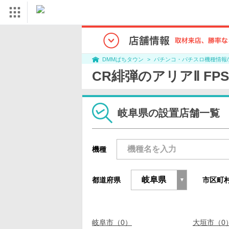
パチンコ・パチスロ機種情報
DMMぱちタウン
CR緋弾のアリアⅡ F
岐阜県の設置店舗一覧
機種
都道府県
市区町
岐阜市（0）
大垣市（0