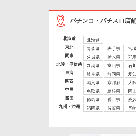
パチンコ・パチスロ店
北海道
北海道
東北
青森県
岩手県
宮
関東
茨城県
栃木県
群
北陸・甲信越
新潟県
富山県
石
東海
岐阜県
静岡県
愛
関西
滋賀県
京都府
大
中国
鳥取県
島根県
岡
四国
徳島県
香川県
愛
九州・沖縄
福岡県
佐賀県
長