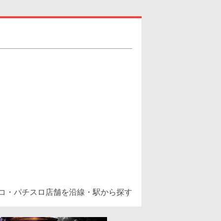
ンコ・パチスロ店舗を沿線・駅から探す