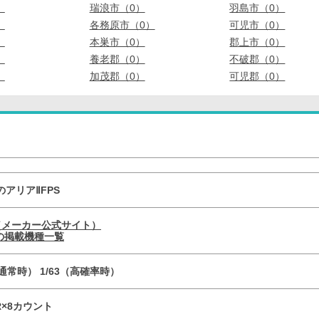
）
瑞浪市（0）
羽島市（0）
）
各務原市（0）
可児市（0）
）
本巣市（0）
郡上市（0）
）
養老郡（0）
不破郡（0）
）
加茂郡（0）
可児郡（0）
のアリアⅡFPS
（メーカー公式サイト）
の掲載機種一覧
（通常時） 1/63（高確率時）
5R×8カウント