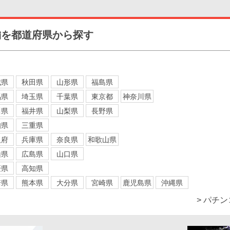
舗を都道府県から探す
城県
秋田県
山形県
福島県
馬県
埼玉県
千葉県
東京都
神奈川県
川県
福井県
山梨県
長野県
知県
三重県
阪府
兵庫県
奈良県
和歌山県
山県
広島県
山口県
媛県
高知県
崎県
熊本県
大分県
宮崎県
鹿児島県
沖縄県
> パチ