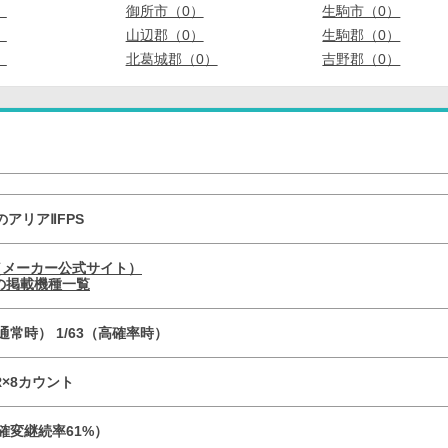
）
御所市（0）
生駒市（0）
）
山辺郡（0）
生駒郡（0）
）
北葛城郡（0）
吉野郡（0）
のアリアⅡFPS
（メーカー公式サイト）
の掲載機種一覧
（通常時） 1/63（高確率時）
5R×8カウント
（確変継続率61%）