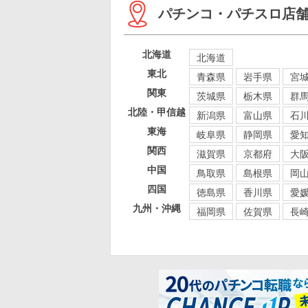
パチンコ・パチスロ店
北海道
北海道
東北
青森県
岩手県
宮
関東
茨城県
栃木県
群
北陸・甲信越
新潟県
富山県
石
東海
岐阜県
静岡県
愛
関西
滋賀県
京都府
大
中国
鳥取県
島根県
岡
四国
徳島県
香川県
愛
九州・沖縄
福岡県
佐賀県
長