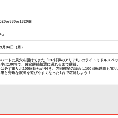
520or880or1320個
+α
09月04日（月）
のハートに風穴を開けてきた「CR緋弾のアリアⅡ」のライトミドルスペ
率は100%で、確変継続抽選に漏れるまで継続。
は必ず電サポ100回転+αが付き、内部確変の場合は100回転以降も電
キ感と秀逸な演出を遊びやすくなった1台で堪能しよう！