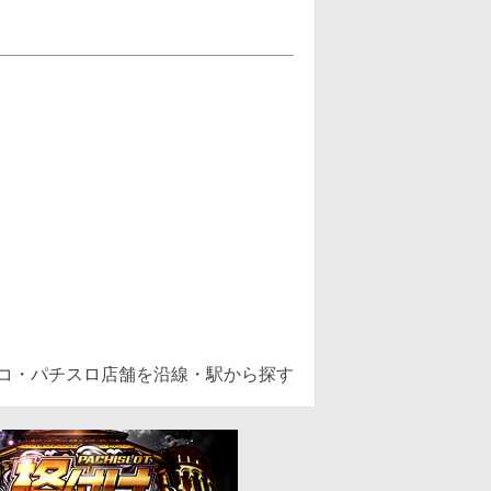
ンコ・パチスロ店舗を沿線・駅から探す