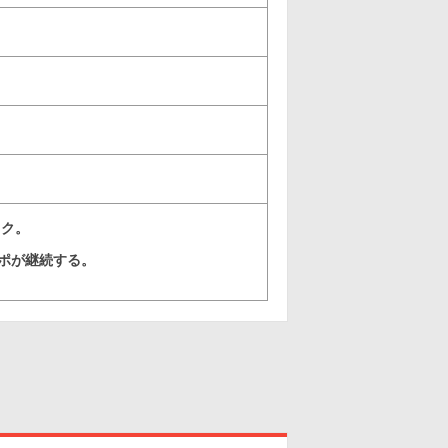
ック。
サポが継続する。