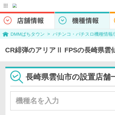
DMMぱちタウン
パチンコ・パチスロ機種情報
CR緋弾のアリアⅡ FPSの長崎県
長崎県雲仙市の設置店舗