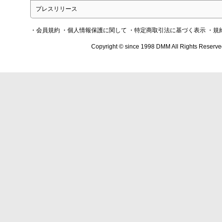
プレスリリース
・会員規約
・個人情報保護に関して
・特定商取引法に基づく表示
・規
Copyright © since 1998 DMM All Rights Reserve