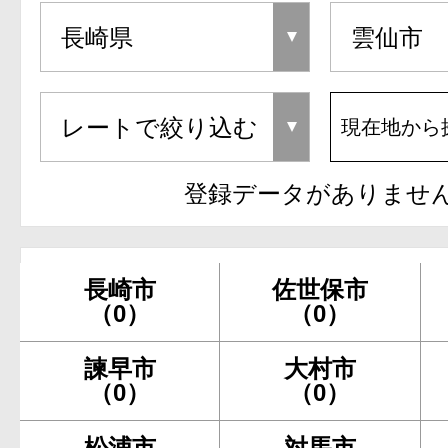
現在地から
登録データがありませ
長崎市
佐世保市
（0）
（0）
諫早市
大村市
（0）
（0）
松浦市
対馬市