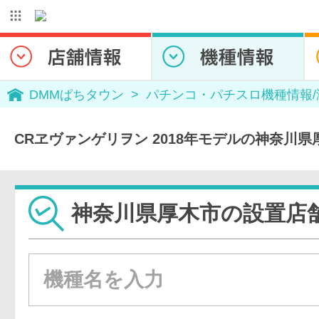
DMMぱちタウン
パチンコ・パチスロ機種情報
CRヱヴァンゲリヲン 2018年モデルの神奈川
神奈川県厚木市の設置店