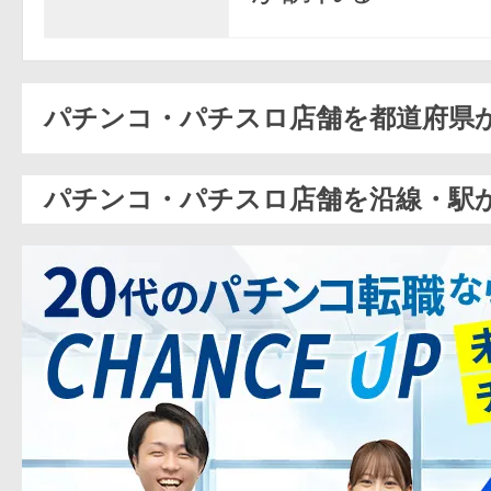
パチンコ・パチスロ店舗を都道府県
パチンコ・パチスロ店舗を沿線・駅