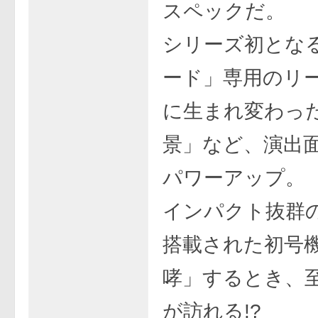
スペックだ。
シリーズ初とな
ード」専用のリ
に生まれ変わっ
景」など、演出
パワーアップ。
インパクト抜群
搭載された初号
哮」するとき、
が訪れる!?