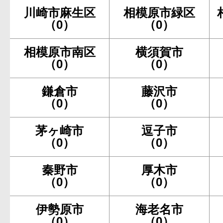
川崎市麻生区
相模原市緑区
（0）
（0）
相模原市南区
横須賀市
（0）
（0）
鎌倉市
藤沢市
（0）
（0）
茅ヶ崎市
逗子市
（0）
（0）
秦野市
厚木市
（0）
（0）
伊勢原市
海老名市
（0）
（0）