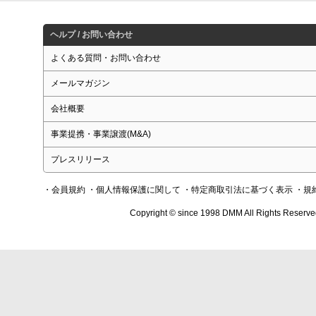
ヘルプ / お問い合わせ
よくある質問・お問い合わせ
メールマガジン
会社概要
事業提携・事業譲渡(M&A)
プレスリリース
・会員規約
・個人情報保護に関して
・特定商取引法に基づく表示
・規
Copyright © since 1998 DMM All Rights Reserve