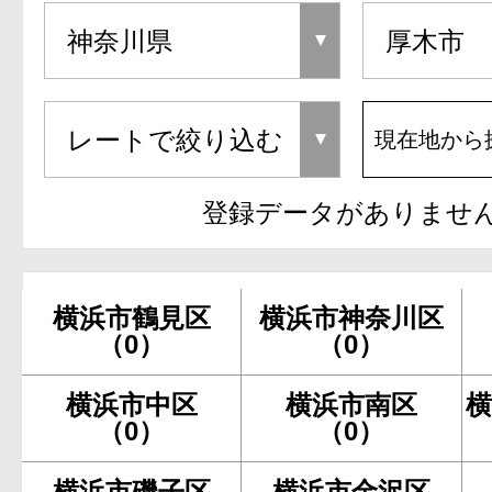
現在地から
登録データがありませ
横浜市鶴見区
横浜市神奈川区
（0）
（0）
横浜市中区
横浜市南区
横
（0）
（0）
横浜市磯子区
横浜市金沢区