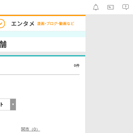
舗
0件
関市（0）