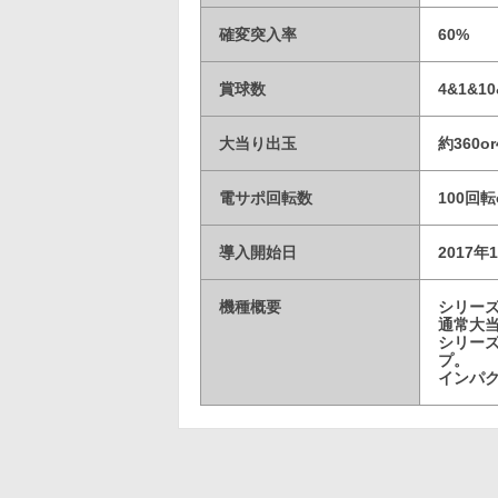
確変突入率
60%
賞球数
4&1&10
大当り出玉
約360or
電サポ回転数
100回
導入開始日
2017年
機種概要
シリーズ
通常大当
シリー
プ。
インパ