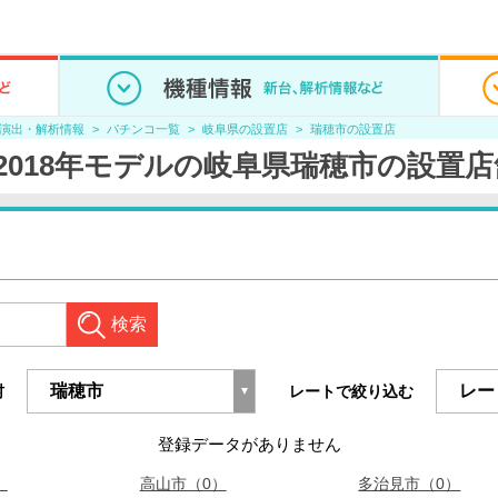
/演出・解析情報
パチンコ一覧
岐阜県の設置店
瑞穂市の設置店
2018年モデルの岐阜県瑞穂市の設置店
検索
村
レートで絞り込む
登録データがありません
）
高山市（0）
多治見市（0）