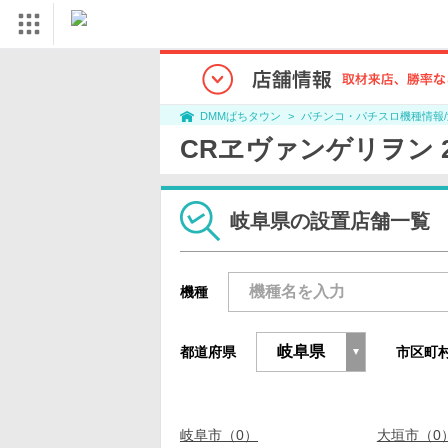
パチンコ・パチスロ機種情報
DMMぱちタウン
CRヱヴァンゲリヲン 
岐阜県の設置店舗一覧
機種
都道府県
市区町
岐阜市（0）
大垣市（0