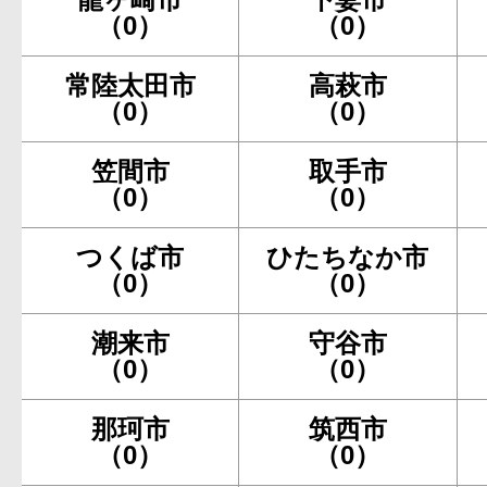
（0）
（0）
常陸太田市
高萩市
（0）
（0）
笠間市
取手市
（0）
（0）
つくば市
ひたちなか市
（0）
（0）
潮来市
守谷市
（0）
（0）
那珂市
筑西市
（0）
（0）