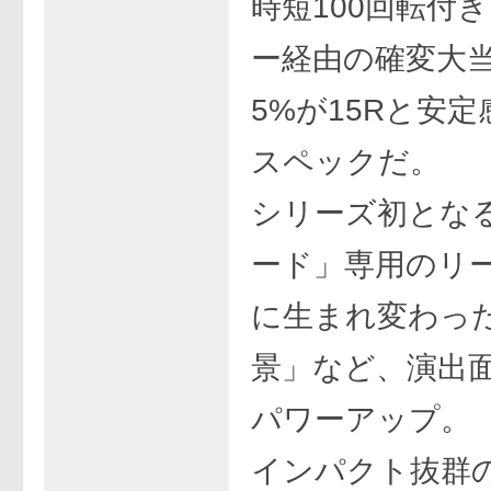
時短100回転付
ー経由の確変大当
5%が15Rと安
スペックだ。
シリーズ初とな
ード」専用のリ
に生まれ変わっ
景」など、演出
パワーアップ。
インパクト抜群