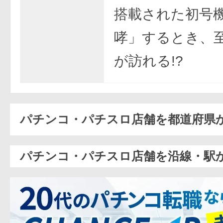
搭載された初号
哮」するとき、
が訪れる!?
パチンコ・パチスロ店舗を都道府県
パチンコ・パチスロ店舗を沿線・駅