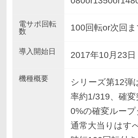
080or1350or14
電サポ回転
100回転or次回
数
導入開始日
2017年10月23
機種概要
シリーズ第12弾
率約1/319、確
0%の確変ループ
通常大当りはすべ