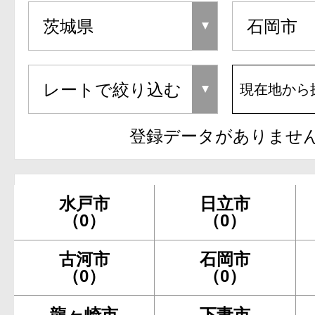
現在地から
登録データがありませ
水戸市
日立市
（0）
（0）
古河市
石岡市
（0）
（0）
龍ヶ崎市
下妻市