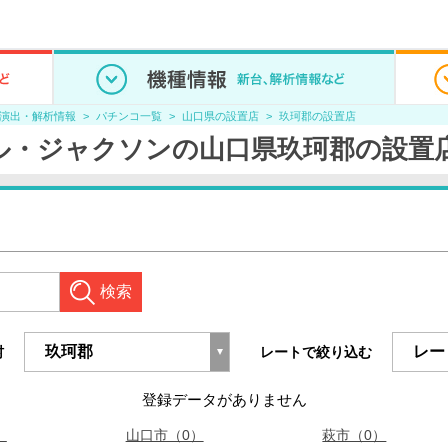
/演出・解析情報
パチンコ一覧
山口県の設置店
玖珂郡の設置店
ル・ジャクソンの山口県玖珂郡の設置
検索
村
レートで絞り込む
登録データがありません
）
山口市（0）
萩市（0）