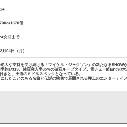
14
700or1870個
転or次回まで
12月04日（月）
絶大な支持を受け続ける「マイケル・ジャクソン」の新たなるSHOWが
率約1/319、確変突入率65%の確変ループタイプ。電チュー経由での大
転付きと、王道のミドルスペックとなっている。
耳にしたことのある名曲と伝説の映像で展開される極上のエンターテイ