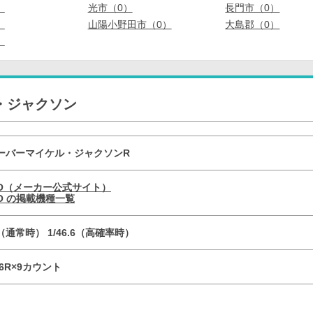
）
光市（0）
長門市（0）
）
山陽小野田市（0）
大島郡（0）
）
・ジャクソン
ーバーマイケル・ジャクソンR
YO（メーカー公式サイト）
YO の掲載機種一覧
.7（通常時） 1/46.6（高確率時）
r16R×9カウント