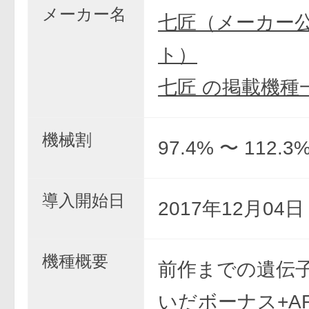
メーカー名
七匠（メーカー
ト）
七匠 の掲載機種
機械割
97.4% 〜 112.3
導入開始日
2017年12月04
機種概要
前作までの遺伝
いだボーナス+A