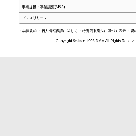
事業提携・事業譲渡(M&A)
プレスリリース
・会員規約
・個人情報保護に関して
・特定商取引法に基づく表示
・規
Copyright © since 1998 DMM All Rights Reserve