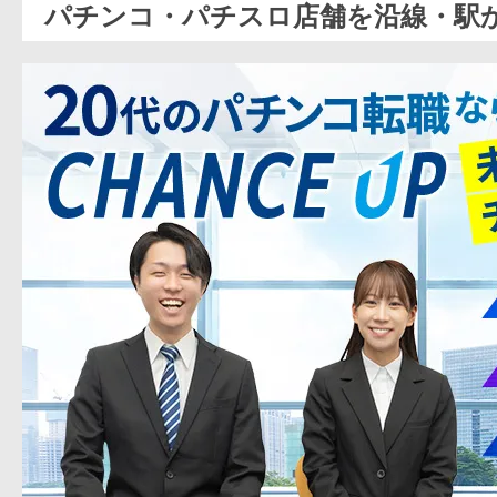
パチンコ・パチスロ店舗を沿線・駅